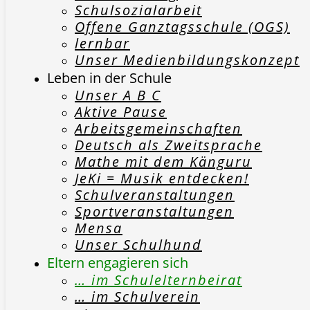
Schulsozialarbeit
Offene Ganztagsschule (OGS)
lernbar
Unser Medienbildungskonzept
Leben in der Schule
Unser A B C
Aktive Pause
Arbeitsgemeinschaften
Deutsch als Zweitsprache
Mathe mit dem Känguru
JeKi = Musik entdecken!
Schulveranstaltungen
Sportveranstaltungen
Mensa
Unser Schulhund
Eltern engagieren sich
… im Schulelternbeirat
… im Schulverein