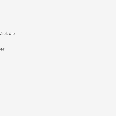
iel, die
er