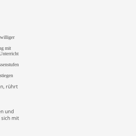
williger
ng mit
Unterricht
ssenstufen
stiegen
n, rührt
en und
 sich mit