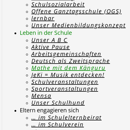
Schulsozialarbeit
Offene Ganztagsschule (OGS)
lernbar
Unser Medienbildungskonzept
Leben in der Schule
Unser A B C
Aktive Pause
Arbeitsgemeinschaften
Deutsch als Zweitsprache
Mathe mit dem Känguru
JeKi = Musik entdecken!
Schulveranstaltungen
Sportveranstaltungen
Mensa
Unser Schulhund
Eltern engagieren sich
… im Schulelternbeirat
… im Schulverein