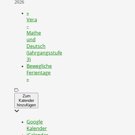
2026
«
Vera
–
Mathe
und
Deutsch
(Jahrgangsstufe
3)
Bewegliche
Ferientage
»
Zum
Kalender
hinzufügen
Google
Kalender