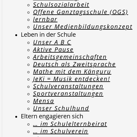
Schulsozialarbeit
Offene Ganztagsschule (OGS)
lernbar
Unser Medienbildungskonzept
Leben in der Schule
Unser A B C
Aktive Pause
Arbeitsgemeinschaften
Deutsch als Zweitsprache
Mathe mit dem Känguru
JeKi = Musik entdecken!
Schulveranstaltungen
Sportveranstaltungen
Mensa
Unser Schulhund
Eltern engagieren sich
… im Schulelternbeirat
… im Schulverein