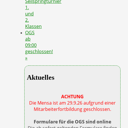
Seilspringturnier
1.
und
2.
Klassen
OGS
ab
09:00
geschlossen!
»
Aktuelles
ACHTUNG
Die Mensa ist am 29.9.26 aufgrund einer
Mitarbeiterfortbildung geschlossen.
Formulare für die OGS sind online
Die ab sofort geltenden Formulare finden